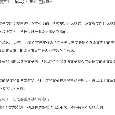
更严了！有学校“查重率”已降至8%
文是交给学校来进行查重检测的。学校规定什么格式，论文就要以什么格
学校决定的，学校是以毕业论文来做判断的。
、学术CNKI、万方。论文查重也被称为论文检测，主要是指查询论文内容的
检测查重率，即论文查重字数占总字数的百分比。
正确的识别出参考文献来，那么这个时候参考文献就会当做论文的正文部
文的整体的参考或借鉴，征引过的文献在注释中已注明，不再出现于文后
中参考过的文献。
合格了，还需要重新进行标注吗
不好意思都用[1-8]这种类型吧？问题不大，本科要求不是很高的。